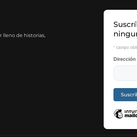
Suscrí
ningu
lleno de historias,
*
campo obli
Dirección