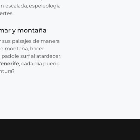
en escalada, espeleología
ertes.
, mar y montaña
ar sus paisajes de manera
 de montaña, hacer
 paddle surf al atardecer.
Tenerife
, cada día puede
entura?