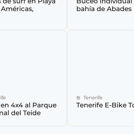
 de surf en Playa
Buceo individual 
 Américas,
bahía de Abades
Reservar ahora
Reservar ahora
ife
Tenerife
 en 4x4 al Parque
Tenerife E-Bike T
nal del Teide