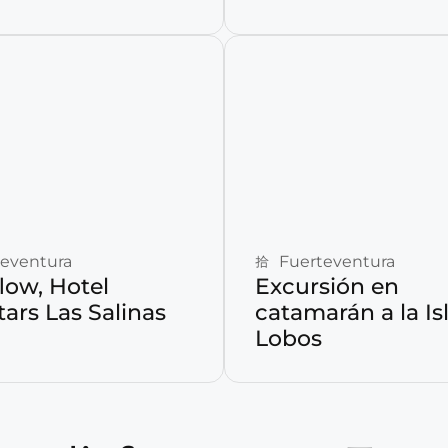
Reservar ahora
Reservar ahora
teventura
Fuerteventura
low, Hotel
Excursión en
ars Las Salinas
catamarán a la Is
Lobos