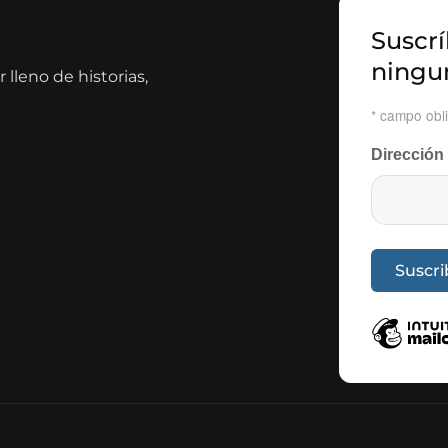
Suscrí
ningu
lleno de historias,
*
campo obli
Dirección