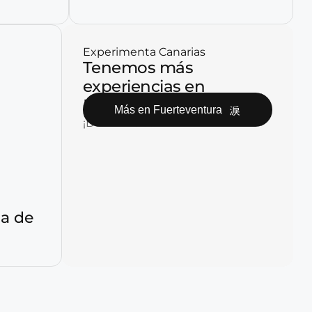
Experimenta Canarias
Tenemos más
experiencias en
Fuerteventura
Más en Fuerteventura
¡Descúbrelas!
la de