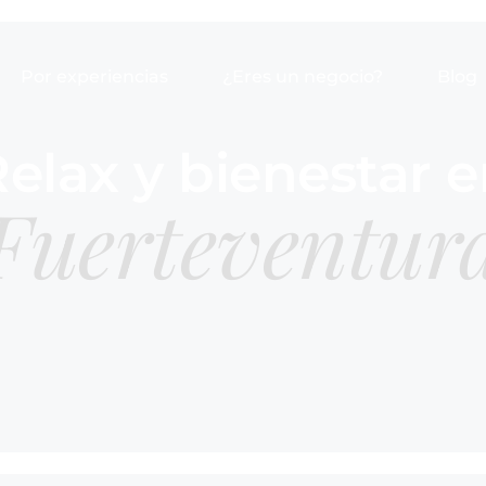
Por experiencias
¿Eres un negocio?
Blog
elax y bienestar 
Fuerteventur