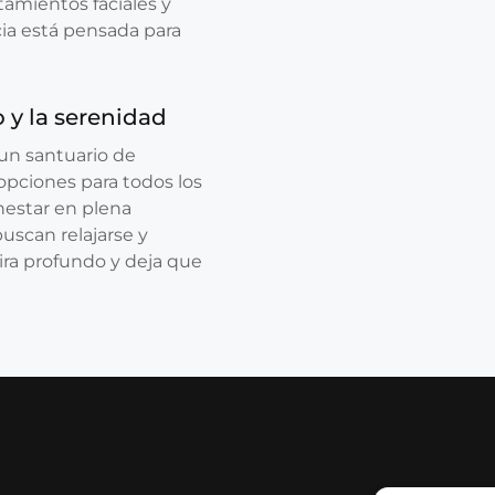
tamientos faciales y
cia está pensada para
 y la serenidad
 un santuario de
opciones para todos los
nestar en plena
buscan relajarse y
pira profundo y deja que