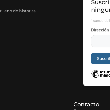
Suscrí
ningu
lleno de historias,
*
campo obli
Dirección
Contacto