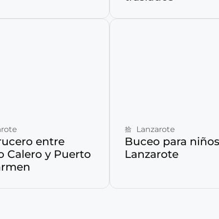
Reservar ahora
Reservar ahora
rote
Lanzarote
rucero entre
Buceo para niños
o Calero y Puerto
Lanzarote
armen