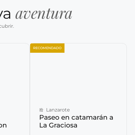
aventura
va
ubrir.
RECOMENDADO
Reservar ahora
Lanzarote
Paseo en catamarán a
on
La Graciosa