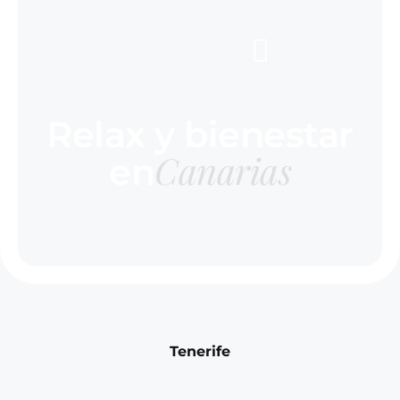
Relax y bienestar
Canarias
en
Tenerife