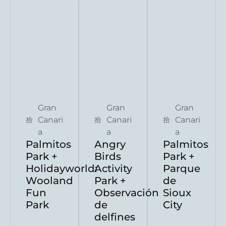
Reserva ahora
Reserva ahora
Reserv
Gran
Gran
Gran
Canari
Canari
Canari
a
a
a
Palmitos
Angry
Palmitos
Park +
Birds
Park +
Holidayworld:
Activity
Parque
Wooland
Park +
de
Fun
Observación
Sioux
Park
de
City
delfines