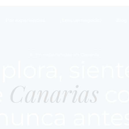
Por experiencias
¿Eres un negocio?
Blog
#1 En experiencias en Canarias
plora, sient
Canarias
e
c
nunca ante