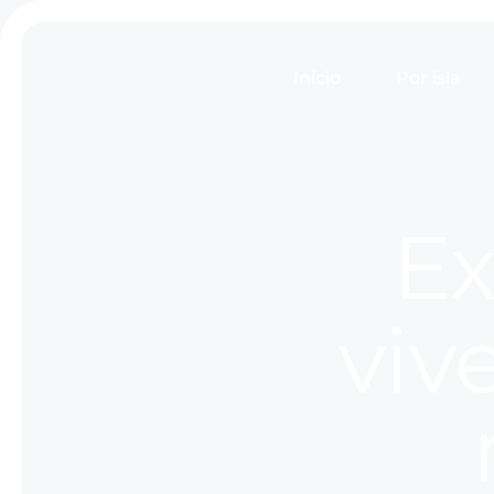
Inicio
Por isla
Ex
viv