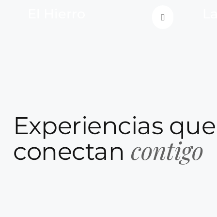
El Hierro
L
Experiencias que
contigo
conectan