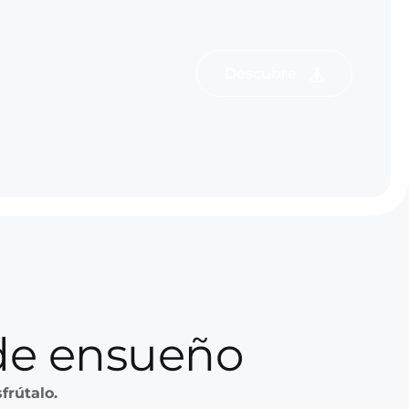
Descubre
e ensueño
sfrútalo.