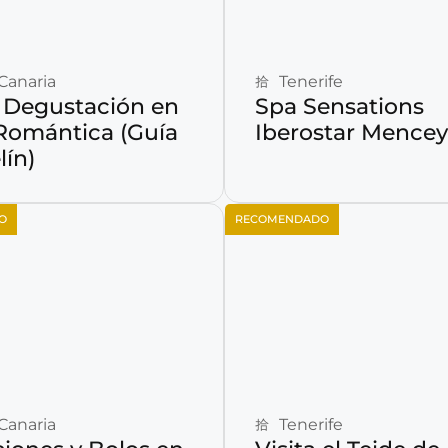
Reservar ahora
Reservar ahora
Canaria
Tenerife
Degustación en
Spa Sensations
Romántica (Guía
Iberostar Mencey
lín)
O
RECOMENDADO
Reservar ahora
Reservar ahora
Canaria
Tenerife