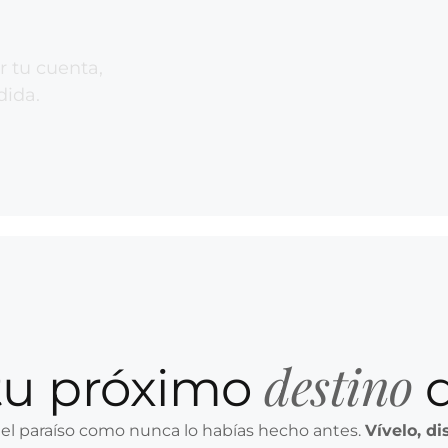
r tu cuenta,
dida.
destino
tu próximo
d
 el paraíso como nunca lo habías hecho antes.
Vívelo, di