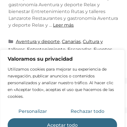
gastronomía Aventura y deporte Relax y
bienestar Entretenimiento Rutas y talleres
Lanzarote Restaurantes y gastronomía Aventura
y deporte Relax y …
Leer más
Aventura y deporte
,
Canarias
,
Cultura y
talleres
,
Entretenimiento
,
Escapadas
,
Eventos
,
Relax y bienestar
,
Restaurantes y gastronomía
Valoramos su privacidad
Deja un comentario
Utilizamos cookies para mejorar su experiencia de
navegación, publicar anuncios o contenidos
personalizados y analizar nuestro tráfico. Al hacer clic
en «Aceptar todo», aceptas el uso que hacemos de las
←
Anterior
1
2
cookies.
Personalizar
Rechazar todo
© 2026 experimentacanarias
• Creado con
Aceptar todo