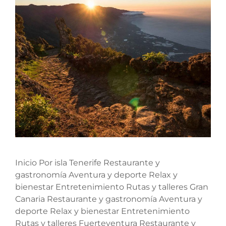
Inicio Por isla Tenerife Restaurante y
gastronomía Aventura y deporte Relax y
bienestar Entretenimiento Rutas y talleres Gran
Canaria Restaurante y gastronomía Aventura y
deporte Relax y bienestar Entretenimiento
Rutas y talleres Fuerteventura Restaurante y