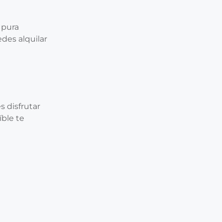
 pura
edes alquilar
 disfrutar
íble te