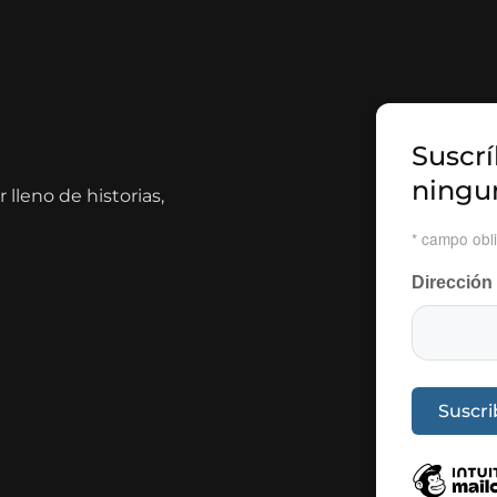
Suscrí
ningu
lleno de historias,
*
campo obli
Dirección