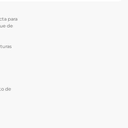
cta para
que de
nturas
to de