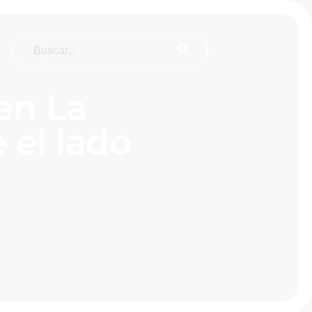
en La
 el lado