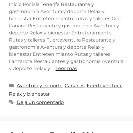
Inicio Por isla Tenerife Restaurante y
gastronomía Aventura y deporte Relax y
bienestar Entretenimiento Rutas y talleres Gran
Canaria Restaurante y gastronomía Aventura y
deporte Relax y bienestar Entretenimiento
Rutas y talleres Fuerteventura Restaurante y
gastronomía Aventura y deporte Relax y
bienestar Entretenimiento Rutas y talleres
Lanzarote Restaurantes y gastronomía Aventura
y deporte Relax y …
Leer más
Aventura y deporte
,
Canarias
,
Fuerteventura
,
Relax y bienestar
Deja un comentario