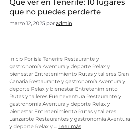
Qué ver en Tenerife: 10 lugares
que no puedes perderte
marzo 12, 2025
por
admin
Inicio Por isla Tenerife Restaurante y
gastronomía Aventura y deporte Relax y
bienestar Entretenimiento Rutas y talleres Gran
Canaria Restaurante y gastronomía Aventura y
deporte Relax y bienestar Entretenimiento
Rutas y talleres Fuerteventura Restaurante y
gastronomía Aventura y deporte Relax y
bienestar Entretenimiento Rutas y talleres
Lanzarote Restaurantes y gastronomía Aventura
y deporte Relax y …
Leer más