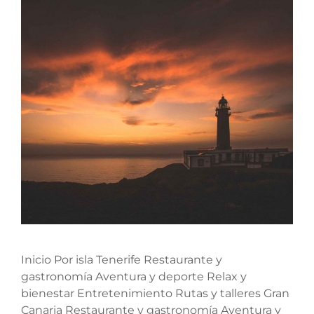
Inicio Por isla Tenerife Restaurante y
gastronomía Aventura y deporte Relax y
bienestar Entretenimiento Rutas y talleres Gran
Canaria Restaurante y gastronomía Aventura y