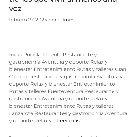
vez
febrero 27, 2025
por
admin
Inicio Por isla Tenerife Restaurante y
gastronomía Aventura y deporte Relax y
bienestar Entretenimiento Rutas y talleres Gran
Canaria Restaurante y gastronomía Aventura y
deporte Relax y bienestar Entretenimiento
Rutas y talleres Fuerteventura Restaurante y
gastronomía Aventura y deporte Relax y
bienestar Entretenimiento Rutas y talleres
Lanzarote Restaurantes y gastronomía Aventura
y deporte Relax y …
Leer más