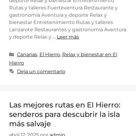
deporte Relax y bienestar Entretenimiento
Rutas y talleres Fuerteventura Restaurante y
gastronomía Aventura y deporte Relax y
bienestar Entretenimiento Rutas y talleres
Lanzarote Restaurantes y gastronomía Aventura
y deporte Relax y …
Leer más
Canarias
,
El Hierro
,
Relax y bienestar en El
Hierro
Deja un comentario
Las mejores rutas en El Hierro:
senderos para descubrir la isla
más salvaje
abril 12, 2025
por
admin