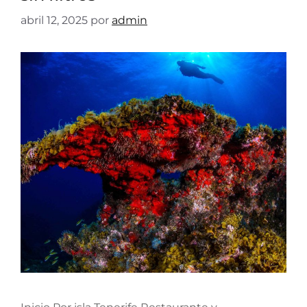
abril 12, 2025
por
admin