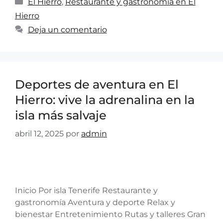
El Hierro
,
Restaurante y gastronomía en El
Hierro
Deja un comentario
Deportes de aventura en El
Hierro: vive la adrenalina en la
isla más salvaje
abril 12, 2025
por
admin
Inicio Por isla Tenerife Restaurante y
gastronomía Aventura y deporte Relax y
bienestar Entretenimiento Rutas y talleres Gran