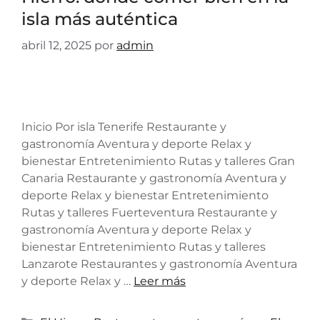
isla más auténtica
abril 12, 2025
por
admin
Inicio Por isla Tenerife Restaurante y
gastronomía Aventura y deporte Relax y
bienestar Entretenimiento Rutas y talleres Gran
Canaria Restaurante y gastronomía Aventura y
deporte Relax y bienestar Entretenimiento
Rutas y talleres Fuerteventura Restaurante y
gastronomía Aventura y deporte Relax y
bienestar Entretenimiento Rutas y talleres
Lanzarote Restaurantes y gastronomía Aventura
y deporte Relax y …
Leer más