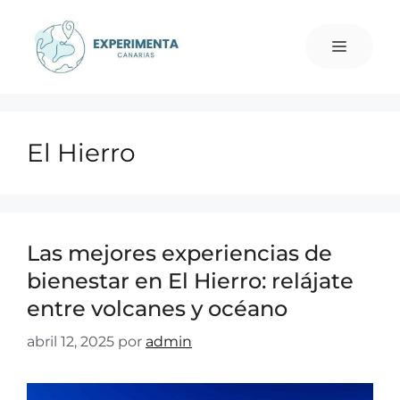
El Hierro
Las mejores experiencias de
bienestar en El Hierro: relájate
entre volcanes y océano
abril 12, 2025
por
admin