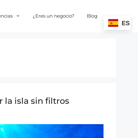
encias
¿Eres un negocio?
Blog
ES
a isla sin filtros